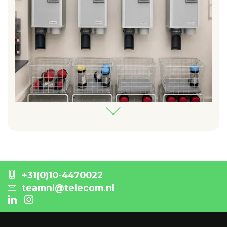
+31(0)10-4470022
teamnl@telecom.nl